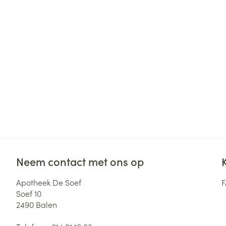
Haar
Gezichtsverzor
Pillendozen en
accessoires
Pigmentstoorni
Gevoelige huid
geïrriteerde hu
Gemengde hui
Doffe huid
Toon meer
Neem contact met ons op
Snurken
Apotheek De Soef
Soef 10
2490
Balen