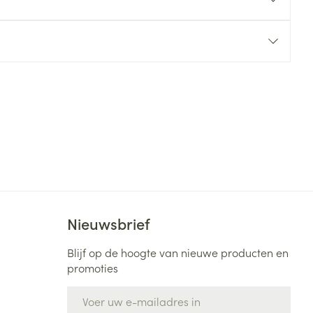
rende
Parfums en
geurproducten
Nieuwsbrief
CBD
Blijf op de hoogte van nieuwe producten en
promoties
E-mail adres