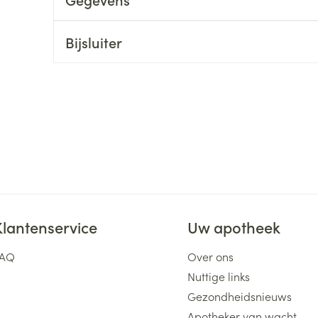
ging
Supplementen
Insectenwe
Mondmaskers
middelen
Bijsluiter
ssen
 -
id
d
Klantenservice
Uw apotheek
Zelfbruiner
Scheren
FAQ
Over ons
Nuttige links
Gezondheidsnieuws
Apotheker van wacht