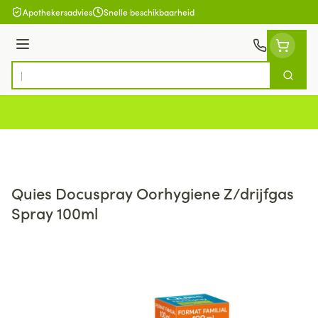
Ga naar de inhoud
Apothekersadvies
Snelle beschikbaarheid
Menu
Zoek
Product, merk, categorie...
Quies Docuspray Oorhygiene Z/drijfgas
Spray 100ml