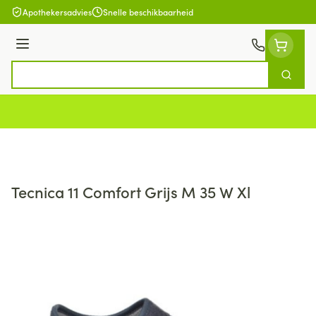
Ga naar de inhoud
Apothekersadvies
Snelle beschikbaarheid
Menu
Zoek
Product, merk, categorie...
Tecnica 11 Comfort Grijs M 35 W Xl