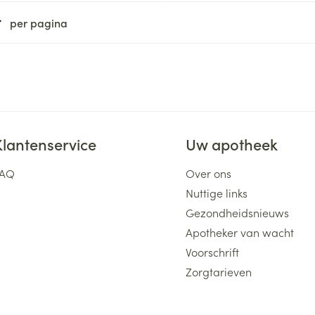
per pagina
ging
Supplementen
Insectenwe
Mondmaskers
middelen
ssen
 -
id
d
Klantenservice
Uw apotheek
FAQ
Over ons
Nuttige links
Gezondheidsnieuws
Zelfbruiner
Scheren
Apotheker van wacht
Voorschrift
Zorgtarieven