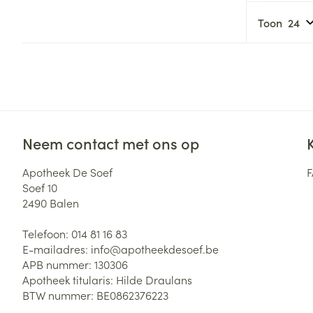
Haar
Toon
Gezichtsverzor
Pillendozen en
accessoires
Pigmentstoorni
Gevoelige huid
geïrriteerde hu
Gemengde hui
Doffe huid
Neem contact met ons op
Toon meer
Apotheek De Soef
Soef 10
2490
Balen
Snurken
Telefoon:
014 81 16 83
E-mailadres:
info@
apotheekdesoef.be
APB nummer:
130306
Apotheek titularis:
Hilde Draulans
BTW nummer:
BE0862376223