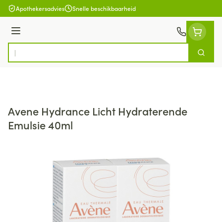
Ga naar de inhoud
Apothekersadvies
Snelle beschikbaarheid
Menu
Zoek
Product, merk, categorie...
Avene Hydrance Licht Hydraterende
Emulsie 40ml