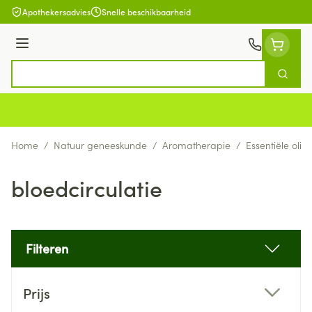
Ga naar de inhoud
Apothekersadvies
Snelle beschikbaarheid
Menu
Zoek
Product, merk, categorie...
Home
/
Natuur geneeskunde
/
Aromatherapie
/
Essentiële olië
bloedcirculatie
Filteren
Doorgaan naar productlijst
Prijs
filter