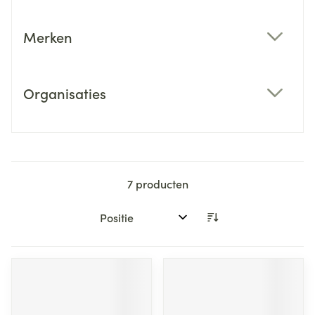
Merken
filter
Organisaties
filter
7
producten
Sorteer op: