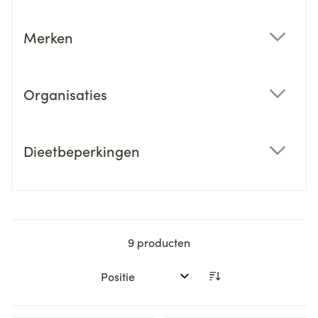
Merken
filter
Organisaties
filter
Dieetbeperkingen
filter
9
producten
Sorteer op: