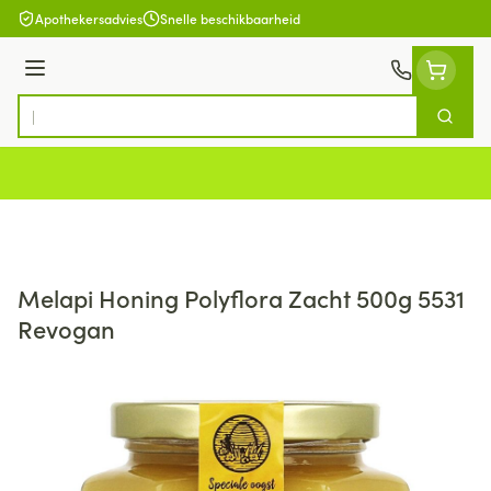
Ga naar de inhoud
Apothekersadvies
Snelle beschikbaarheid
Menu
Zoek
Product, merk, categorie...
Melapi Honing Polyflora Zacht 500g 5531
Revogan