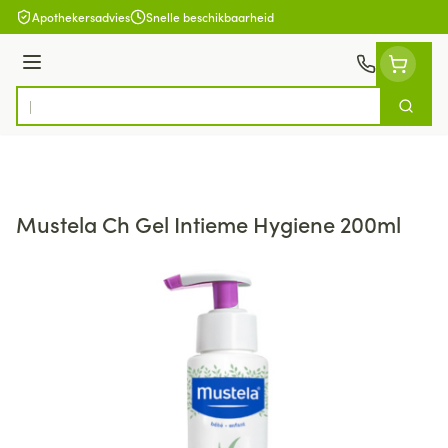
Ga naar de inhoud
Apothekersadvies
Snelle beschikbaarheid
Menu
Zoek
Product, merk, categorie...
Mustela Ch Gel Intieme Hygiene 200ml