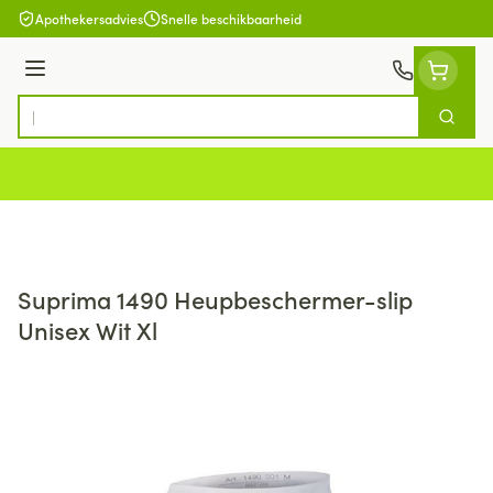
Ga naar de inhoud
Apothekersadvies
Snelle beschikbaarheid
Menu
Zoek
Product, merk, categorie...
Suprima 1490 Heupbeschermer-slip
Unisex Wit Xl