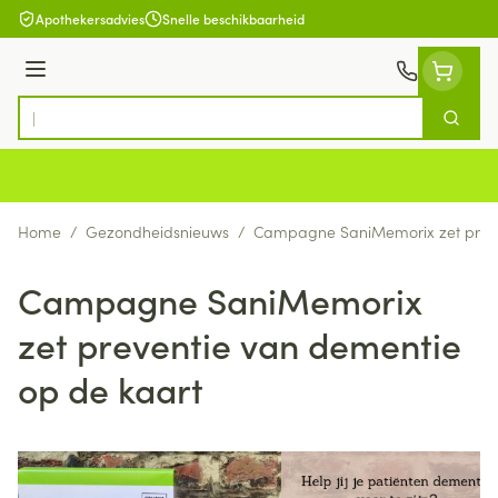
Ga naar de inhoud
Apothekersadvies
Snelle beschikbaarheid
Menu
Zoek
Product, merk, categorie...
Home
/
Gezondheidsnieuws
/
Campagne SaniMemorix zet preve
Campagne SaniMemorix
zet preventie van dementie
op de kaart