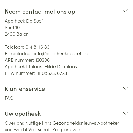
Neem contact met ons op
Apotheek De Soef
Soef 10
2490
Balen
Telefoon:
014 81 16 83
E-mailadres:
info@
apotheekdesoef.be
APB nummer:
130306
Apotheek titularis:
Hilde Draulans
BTW nummer:
BE0862376223
Klantenservice
FAQ
Uw apotheek
Over ons
Nuttige links
Gezondheidsnieuws
Apotheker
van wacht
Voorschrift
Zorgtarieven