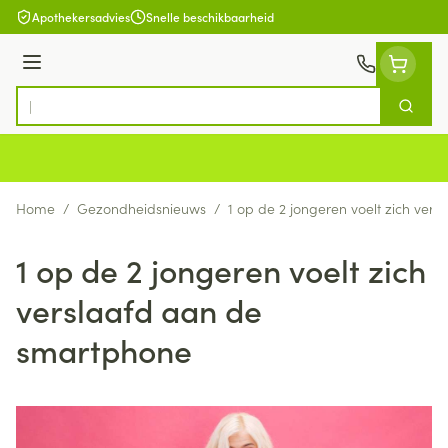
Ga naar de inhoud
Apothekersadvies
Snelle beschikbaarheid
Menu
Zoek
Product, merk, categorie...
Home
/
Gezondheidsnieuws
/
1 op de 2 jongeren voelt zich ver
1 op de 2 jongeren voelt zich
verslaafd aan de
smartphone