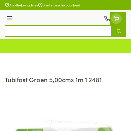
Ga naar de inhoud
Apothekersadvies
Snelle beschikbaarheid
Menu
Zoek
Product, merk, categorie...
Tubifast Groen 5,00cmx 1m 1 2481