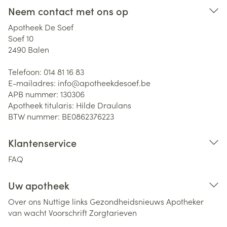
Neem contact met ons op
Apotheek De Soef
Soef 10
2490
Balen
Telefoon:
014 81 16 83
E-mailadres:
info@
apotheekdesoef.be
APB nummer:
130306
Apotheek titularis:
Hilde Draulans
BTW nummer:
BE0862376223
Klantenservice
FAQ
Uw apotheek
Over ons
Nuttige links
Gezondheidsnieuws
Apotheker
van wacht
Voorschrift
Zorgtarieven