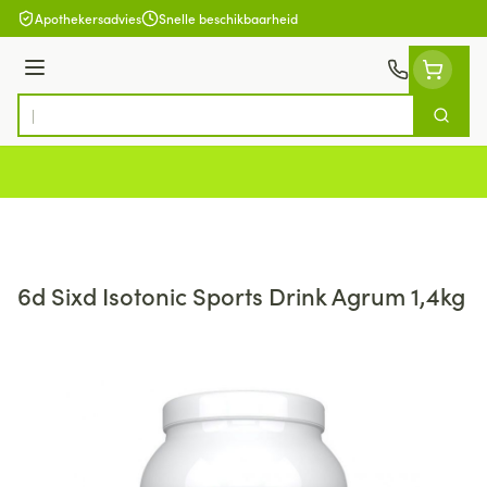
Ga naar de inhoud
Apothekersadvies
Snelle beschikbaarheid
Menu
Zoek
Product, merk, categorie...
6d Sixd Isotonic Sports Drink Agrum 1,4kg