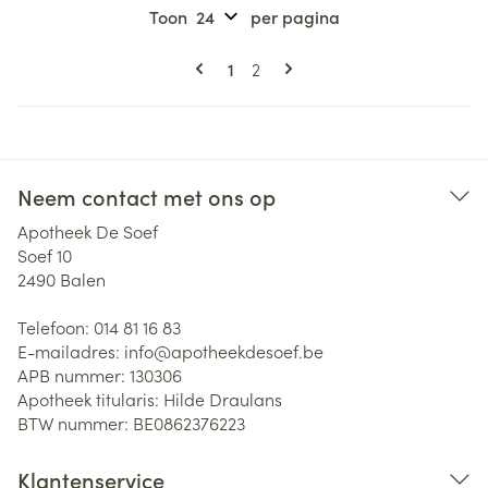
Toon
per pagina
Pagina's
U lees momenteel pagina
Pagina
1
2
Neem contact met ons op
Apotheek De Soef
Soef 10
2490
Balen
Telefoon:
014 81 16 83
E-mailadres:
info@
apotheekdesoef.be
APB nummer:
130306
Apotheek titularis:
Hilde Draulans
BTW nummer:
BE0862376223
Klantenservice