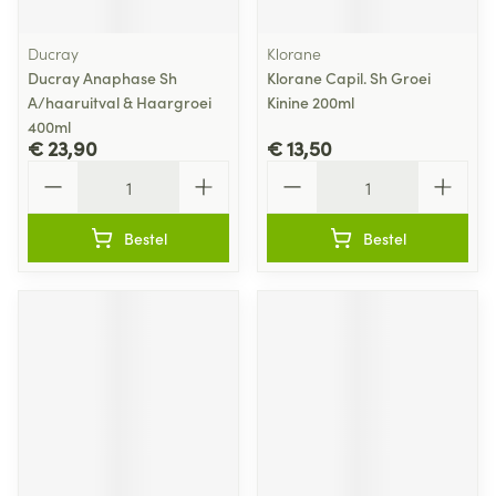
Ducray
Klorane
Ducray Anaphase Sh
Klorane Capil. Sh Groei
A/haaruitval & Haargroei
Kinine 200ml
400ml
€ 23,90
€ 13,50
Aantal
Aantal
Bestel
Bestel