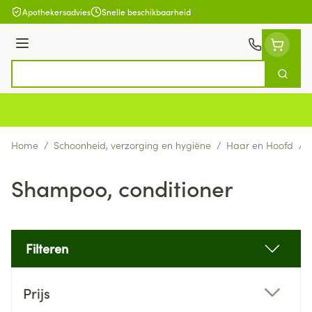
Ga naar de inhoud
Apothekersadvies
Snelle beschikbaarheid
Menu
Zoek
Product, merk, categorie...
Home
/
Schoonheid, verzorging en hygiëne
/
Haar en Hoofd
/
Shampoo, conditioner
Filteren
Doorgaan naar productlijst
Prijs
filter