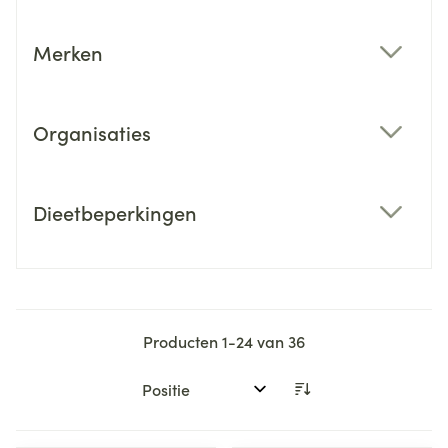
Merken
filter
Organisaties
filter
Dieetbeperkingen
filter
Producten
1
-
24
van
36
Sorteer op: