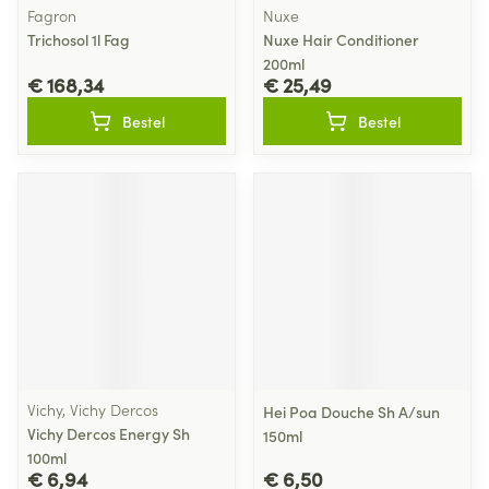
Fagron
Nuxe
Trichosol 1l Fag
Nuxe Hair Conditioner
200ml
€ 168,34
€ 25,49
Bestel
Bestel
Vichy, Vichy Dercos
Hei Poa Douche Sh A/sun
Vichy Dercos Energy Sh
150ml
100ml
€ 6,94
€ 6,50