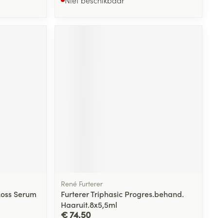
Niet beschikbaar
rende
Parfums en
geurproducten
CBD
René Furterer
Loss Serum
Furterer Triphasic Progres.behand.
Haaruit.8x5,5ml
€ 74,50