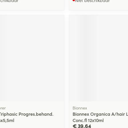
schikbaar
Niet beschikbaar
ging
Supplementen
Insectenwe
Mondmaskers
middelen
ssen
 -
id
d
Zelfbruiner
Scheren
erer
Bionnex
 Triphasic Progres.behand.
Bionnex Organica A/hair 
8x5,5ml
Conc.fl 12x10ml
€ 39,64