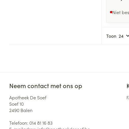
Niet be
Toon
Neem contact met ons op
Apotheek De Soef
Soef 10
2490
Balen
Telefoon:
014 81 16 83
E-mailadres:
info@
apotheekdesoef.be