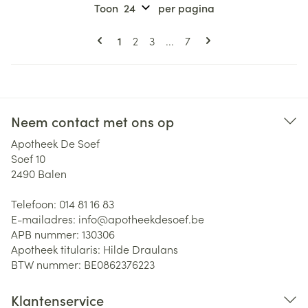
Toon
per pagina
Pagina's
U lees momenteel pagina
Pagina
Pagina
Pagina
1
2
3
...
7
Neem contact met ons op
Apotheek De Soef
Soef 10
2490
Balen
Telefoon:
014 81 16 83
E-mailadres:
info@
apotheekdesoef.be
APB nummer:
130306
Apotheek titularis:
Hilde Draulans
BTW nummer:
BE0862376223
Klantenservice