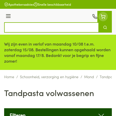
Ga naar de inhoud
Apothekersadvies
Snelle beschikbaarheid
Menu
Zoek
Product, merk, categorie...
Wij zijn even in verlof van maandag 10/08 t.e.m.
zaterdag 15/08. Bestellingen kunnen opgehaald worden
vanaf maandag 17/8. Bedankt voor je begrip en fijne
zomer!
Home
/
Schoonheid, verzorging en hygiëne
/
Mond
/
Tandpast
Tandpasta volwassenen
Filteren