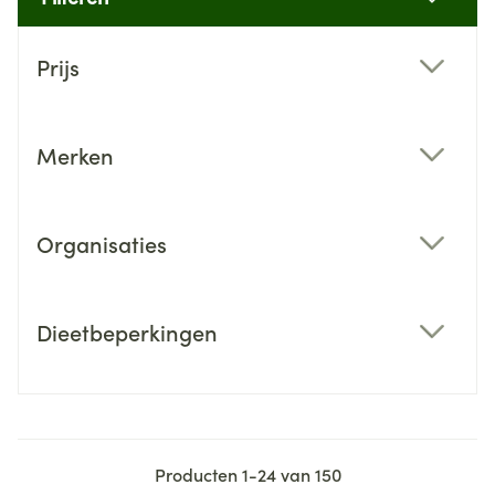
Doorgaan naar productlijst
Prijs
filter
Merken
filter
Organisaties
filter
Dieetbeperkingen
filter
Producten
1
-
24
van
150