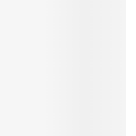
rende
Parfums en
geurproducten
CBD