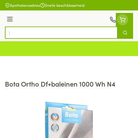
Ga naar de inhoud
Apothekersadvies
Snelle beschikbaarheid
Menu
Zoek
Product, merk, categorie...
Bota Ortho Df+baleinen 1000 Wh N4