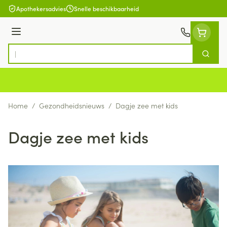
Ga naar de inhoud
Apothekersadvies
Snelle beschikbaarheid
Menu
Zoek
Product, merk, categorie...
Home
/
Gezondheidsnieuws
/
Dagje zee met kids
Dagje zee met kids