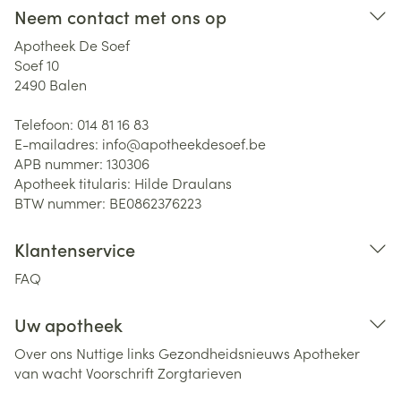
Neem contact met ons op
Apotheek De Soef
Soef 10
2490
Balen
Telefoon:
014 81 16 83
E-mailadres:
info@
apotheekdesoef.be
APB nummer:
130306
Apotheek titularis:
Hilde Draulans
BTW nummer:
BE0862376223
Klantenservice
FAQ
Uw apotheek
Over ons
Nuttige links
Gezondheidsnieuws
Apotheker
van wacht
Voorschrift
Zorgtarieven