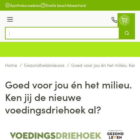
Ga naar de inhoud
Apothekersadvies
Snelle beschikbaarheid
Menu
Zoek
Product, merk, categorie...
Home
/
Gezondheidsnieuws
/
Goed voor jou én het milieu. Ken j
Goed voor jou én het milieu.
Ken jij de nieuwe
voedingsdriehoek al?