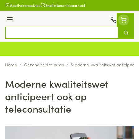
Ga naar de inhoud
Apothekersadvies
Snelle beschikbaarheid
Menu
Zoek
Product, merk, categorie...
Home
/
Gezondheidsnieuws
/
Moderne kwaliteitswet anticipeert 
Moderne kwaliteitswet
anticipeert ook op
teleconsultatie