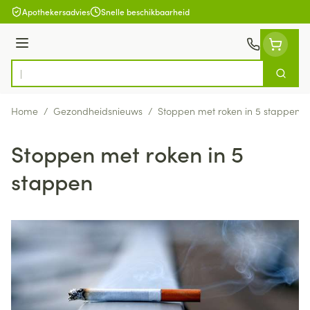
Ga naar de inhoud
Apothekersadvies
Snelle beschikbaarheid
Menu
Zoek
Product, merk, categorie...
Home
/
Gezondheidsnieuws
/
Stoppen met roken in 5 stappen
Stoppen met roken in 5
stappen