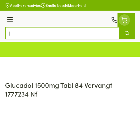
Ga naar de inhoud
Apothekersadvies
Snelle beschikbaarheid
Menu
Zoek
Product, merk, categorie...
Glucadol 1500mg Tabl 84 Vervangt
1777234 Nf