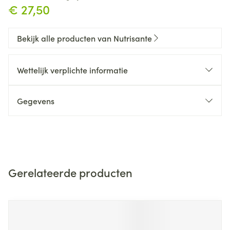
€ 27,50
Bekijk alle producten van Nutrisante
Wettelijk verplichte informatie
Gegevens
Gerelateerde producten
Navigeren door de elementen van de carrousel is mogelijk m
Druk om carrousel over te slaan
Druk op om naar carrouselnavigatie te gaan