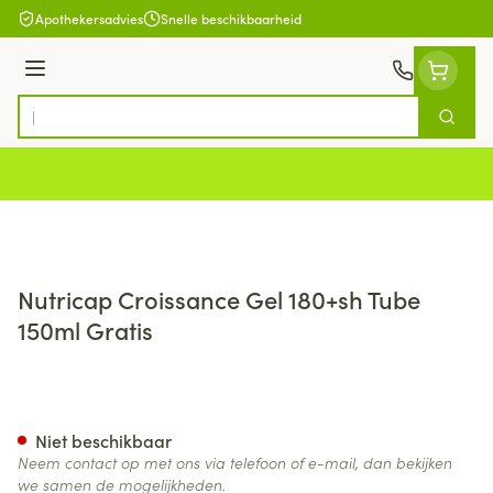
Ga naar de inhoud
Apothekersadvies
Snelle beschikbaarheid
Menu
Zoek
Product, merk, categorie...
Nutricap Croissance Gel 180+sh Tube
150ml Gratis
Nutricap Croissance Gel 180+
Niet beschikbaar
Neem contact op met ons via telefoon of e-mail, dan bekijken
we samen de mogelijkheden.