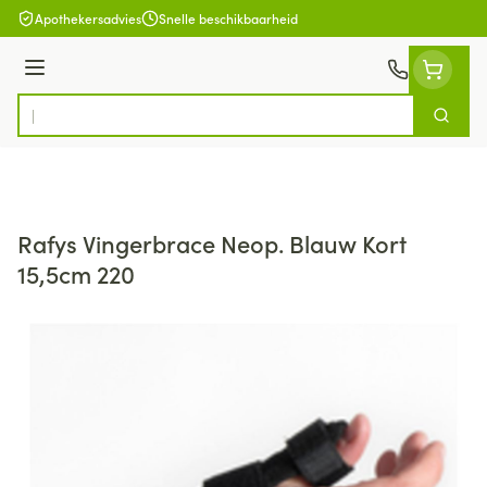
Ga naar de inhoud
Apothekersadvies
Snelle beschikbaarheid
Menu
Zoek
Product, merk, categorie...
Rafys Vingerbrace Neop. Blauw Kort
15,5cm 220