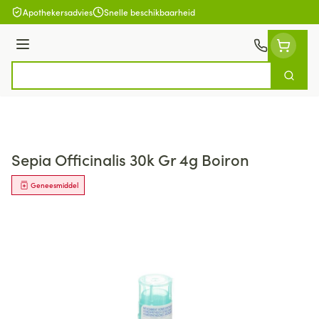
Ga naar de inhoud
Apothekersadvies
Snelle beschikbaarheid
Menu
Zoek
Product, merk, categorie...
Sepia Officinalis 30k Gr 4g Boiron
Geneesmiddel