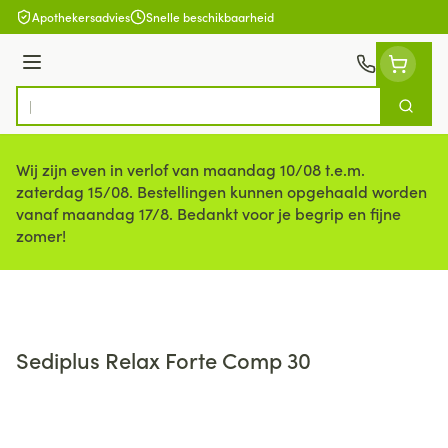
Ga naar de inhoud
Apothekersadvies
Snelle beschikbaarheid
Menu
Zoek
Product, merk, categorie...
Wij zijn even in verlof van maandag 10/08 t.e.m.
zaterdag 15/08. Bestellingen kunnen opgehaald worden
vanaf maandag 17/8. Bedankt voor je begrip en fijne
zomer!
Sediplus Relax Forte Comp 30